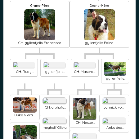
Grand-Père
Grand-Mère
CH. gyllenfjells Francesco
gyllenfjells Edina
CH. Rudy
gyllenfjells
CH. Maserati
vom
Doris
maximus
gyllenfjells
malinvern
vom
Bertha
malinvern
CH. alphofs
Jannick vom
Bernhard
baronenschlo
Duke Vieran
ss
de goltasani
CH. Nestor
vom
meyhoff Olivia
Anbo dea
baronenschlo
(Sans Affixe)
ss