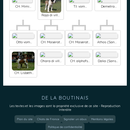
CH. Mimi
T.t. vom
Demetra
(Sans Affixe)
malinvern
(Sans Affixe)
Raja di villa
vogel
Otto vom
CH. Maserati
CH. Maserati
Athos (Sans
malinvern
maximus vom
maximus vom
Affixe)
malinvern
malinvern
Ohara di villa
CH. alphofs
Dalia (Sans
vogel
Cuba
Affixe)
CH. Lisbeth
vom
malinvern
DE LA BOUTINAIS
Les textes et les images sont la propriété exclusive de ce site - Reproduction
Interdite
Plan du site
Chiots de France
Signaler un abus
Mentions légales
Politique de confidentialité